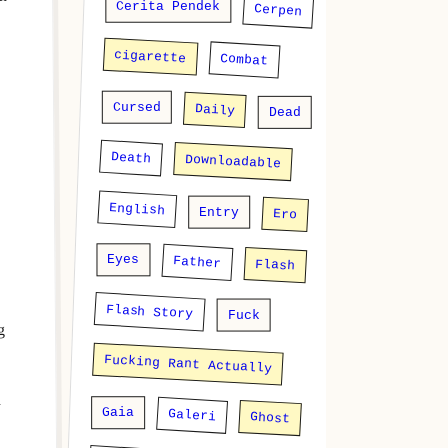
Cerita Pendek
Cerpen
cigarette
Combat
Cursed
Daily
Dead
Death
Downloadable
English
Entry
Ero
Eyes
Father
Flash
Flash Story
Fuck
g
Fucking Rant Actually
h
Gaia
Galeri
Ghost