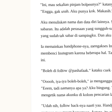
"Ini, mau sekalian pinjam bolpennya?" katan
"Engga, gak usah. Aku punya kok. Makasih."
Aku menuliskan nama dan data diri lainnya. S
sabaran. Itu adalah perasaan yang sungguh-s
yang sudah tak sabar di sampingku. Dan aku
Ia memainkan handphone-nya, mengakses Inst
membenci Instagram karena beberapa hal. Ta
ini.
"Boleh di follow @pashafaak." kataku cuek 
"Ooooh, iya-iya boleh-boleh," ia menganggu
"Eeem, tadi namanya apa ya? Aku bingung. T
mengetik nama akunku di kolom pencarian la
"Udah nih, follow back-nya nanti yaa. Han
matanya tersenyum bersamaan. Astaga, itu a