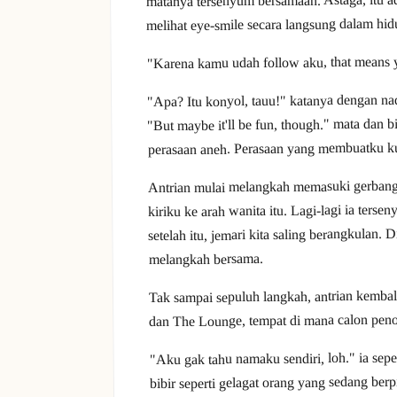
melihat eye-smile secara langsung dalam hid
"Karena kamu udah follow aku, that means y
"Apa? Itu konyol, tauu!" katanya dengan n
"But maybe it'll be fun, though." mata dan b
perasaan aneh. Perasaan yang membuatku k
Antrian mulai melangkah memasuki gerbang 
kiriku ke arah wanita itu. Lagi-lagi ia te
setelah itu, jemari kita saling berangkulan
melangkah bersama.
Tak sampai sepuluh langkah, antrian kembali
dan The Lounge, tempat di mana calon pen
"Aku gak tahu namaku sendiri, loh." ia sepe
bibir seperti gelagat orang yang sedang berpi