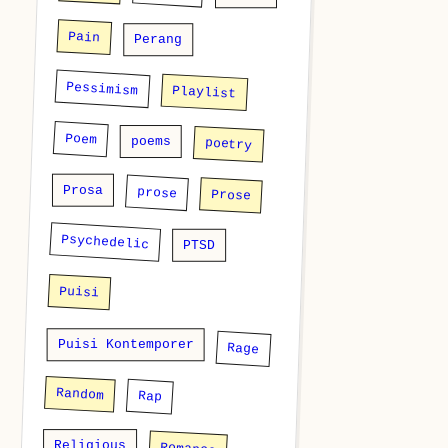
Pain
Perang
Pessimism
Playlist
Poem
poems
poetry
Prosa
prose
Prose
Psychedelic
PTSD
Puisi
Puisi Kontemporer
Rage
Random
Rap
Religious