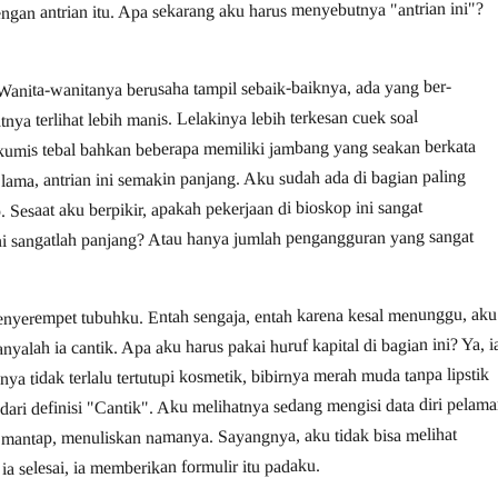
gan antrian itu. Apa sekarang aku harus menyebutnya "antrian ini"?
anita-wanitanya berusaha tampil sebaik-baiknya, ada yang ber-
ya terlihat lebih manis. Lelakinya lebih terkesan cuek soal
kumis tebal bahkan beberapa memiliki jambang yang seakan berkata
ama, antrian ini semakin panjang. Aku sudah ada di bagian paling
esaat aku berpikir, apakah pekerjaan di bioskop ini sangat
ni sangatlah panjang? Atau hanya jumlah pengangguran yang sangat
enyerempet tubuhku. Entah sengaja, entah karena kesal menunggu, aku
nyalah ia cantik. Apa aku harus pakai huruf kapital di bagian ini? Ya, i
 tidak terlalu tertutupi kosmetik, bibirnya merah muda tanpa lipstik
dari definisi "Cantik". Aku melihatnya sedang mengisi data diri pelama
mantap, menuliskan namanya. Sayangnya, aku tidak bisa melihat
a selesai, ia memberikan formulir itu padaku.