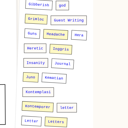
Gibberish
god
Grimloc
Guest Writing
Guns
Headache
Hera
Heretic
Inggris
Insanity
Journal
Juno
Kematian
Kontemplasi
Kontemporer
letter
Letter
Letters