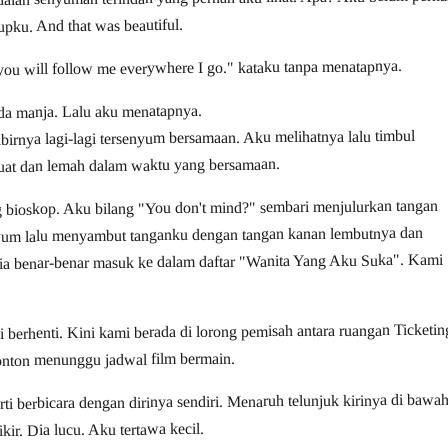
upku. And that was beautiful.
ou will follow me everywhere I go." kataku tanpa menatapnya.
ada manja. Lalu aku menatapnya.
ibirnya lagi-lagi tersenyum bersamaan. Aku melihatnya lalu timbul
uat dan lemah dalam waktu yang bersamaan.
bioskop. Aku bilang "You don't mind?" sembari menjulurkan tangan
rsenyum lalu menyambut tanganku dengan tangan kanan lembutnya dan
. Dia benar-benar masuk ke dalam daftar "Wanita Yang Aku Suka". Kami
 berhenti. Kini kami berada di lorong pemisah antara ruangan Ticketin
onton menunggu jadwal film bermain.
rti berbicara dengan dirinya sendiri. Menaruh telunjuk kirinya di bawa
kir. Dia lucu. Aku tertawa kecil.