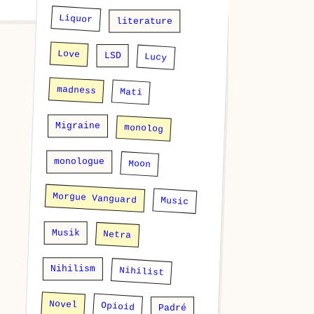
Liquor
literature
Love
LSD
Lucy
madness
Mati
Migraine
monolog
monologue
Moon
Morgue Vanguard
Music
Musik
Netra
Nihilism
Nihilist
Novel
Opioid
Padré