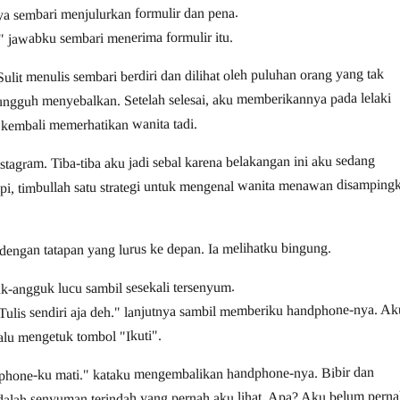
ya sembari menjulurkan formulir dan pena.
 jawabku sembari menerima formulir itu.
ulit menulis sembari berdiri dan dilihat oleh puluhan orang yang tak
ungguh menyebalkan. Setelah selesai, aku memberikannya pada lelaki
 kembali memerhatikan wanita tadi.
agram. Tiba-tiba aku jadi sebal karena belakangan ini aku sedang
pi, timbullah satu strategi untuk mengenal wanita menawan disamping
dengan tatapan yang lurus ke depan. Ia melihatku bingung.
k-angguk lucu sambil sesekali tersenyum.
ulis sendiri aja deh." lanjutnya sambil memberiku handphone-nya. Ak
lu mengetuk tombol "Ikuti".
dphone-ku mati." kataku mengembalikan handphone-nya. Bibir dan
dalah senyuman terindah yang pernah aku lihat. Apa? Aku belum pern