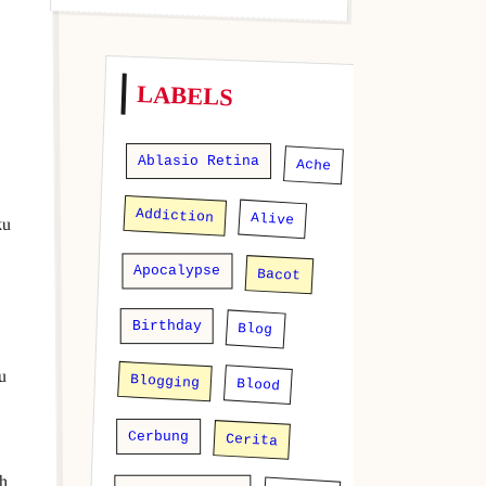
LABELS
Ablasio Retina
Ache
Addiction
Alive
ku
Apocalypse
Bacot
Birthday
Blog
u
Blogging
Blood
Cerbung
Cerita
ah